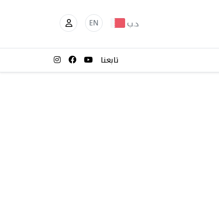
EN
د.ب
تابعنا